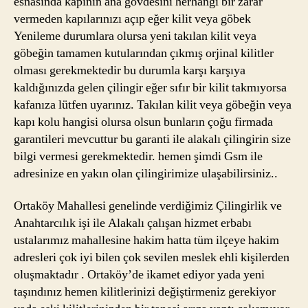
esnasında kapının ana gövdesini herhangi bir zarar
vermeden kapılarınızı açıp eğer kilit veya göbek
Yenileme durumlara olursa yeni takılan kilit veya
göbeğin tamamen kutularından çıkmış orjinal kilitler
olması gerekmektedir bu durumla karşı karşıya
kaldığınızda gelen çilingir eğer sıfır bir kilit takmıyorsa
kafanıza lütfen uyarınız. Takılan kilit veya göbeğin veya
kapı kolu hangisi olursa olsun bunların çoğu firmada
garantileri mevcuttur bu garanti ile alakalı çilingirin size
bilgi vermesi gerekmektedir. hemen şimdi Gsm ile
adresinize en yakın olan çilingirimize ulaşabilirsiniz..
Ortaköy Mahallesi genelinde verdiğimiz Çilingirlik ve
Anahtarcılık işi ile Alakalı çalışan hizmet erbabı
ustalarımız mahallesine hakim hatta tüm ilçeye hakim
adresleri çok iyi bilen çok sevilen meslek ehli kişilerden
oluşmaktadır . Ortaköy’de ikamet ediyor yada yeni
taşındınız hemen kilitlerinizi değiştirmeniz gerekiyor