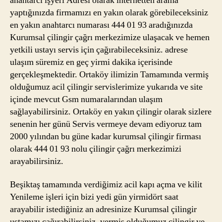
anahtarcı işyeri Adresi olarak internetten arama
yaptığınızda firmamızı en yakın olarak görebileceksiniz
en yakın anahtarcı numarası 444 01 93 aradığınızda
Kurumsal çilingir çağrı merkezimize ulaşacak ve hemen
yetkili ustayı servis için çağırabileceksiniz. adrese
ulaşım süremiz en geç yirmi dakika içerisinde
gerçekleşmektedir. Ortaköy ilimizin Tamamında vermiş
olduğumuz acil çilingir servislerimize yukarıda ve site
içinde mevcut Gsm numaralarından ulaşım
sağlayabilirsiniz. Ortaköy en yakın çilingir olarak sizlere
senenin her günü Servis vermeye devam ediyoruz tam
2000 yılından bu güne kadar kurumsal çilingir firması
olarak 444 01 93 nolu çilingir çağrı merkezimizi
arayabilirsiniz.
Beşiktaş tamamında verdiğimiz acil kapı açma ve kilit
Yenileme işleri için bizi yedi gün yirmidört saat
arayabilir istediğiniz an adresinize Kurumsal çilingir
ustamızı çağırabilirsiniz. vermiş olduğumuz çilingir ve