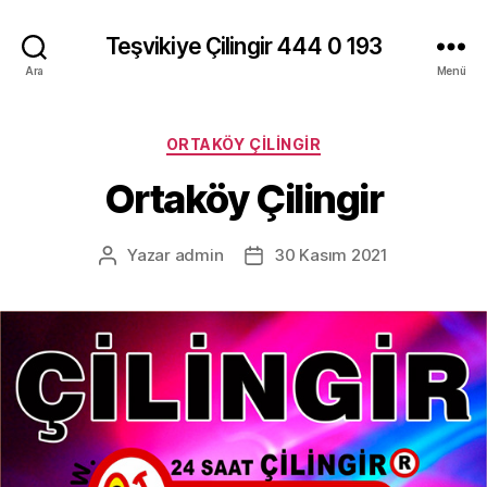
Teşvikiye Çilingir 444 0 193
Ara
Menü
Kategoriler
ORTAKÖY ÇILINGIR
Ortaköy Çilingir
Yazar
admin
30 Kasım 2021
Yazının
Yazı
yazarı
tarihi