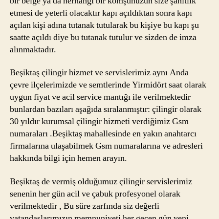
bir belge ya da herhangi bir komşunuzun size şahitlik
etmesi de yeterli olacaktır kapı açıldıktan sonra kapı
açılan kişi adına tutanak tutularak bu kişiye bu kapı şu
saatte açıldı diye bu tutanak tutulur ve sizden de imza
alınmaktadır.
Beşiktaş çilingir hizmet ve servislerimiz aynı Anda
çevre ilçelerimizde ve semtlerinde Yirmidört saat olarak
uygun fiyat ve acil service mantığı ile verilmektedir
bunlardan bazıları aşağıda sıralanmıştır: çilingir olarak
30 yıldır kurumsal çilingir hizmeti verdiğimiz Gsm
numaraları .Beşiktaş mahallesinde en yakın anahtarcı
firmalarına ulaşabilmek Gsm numaralarına ve adresleri
hakkında bilgi için hemen arayın.
Beşiktaş de vermiş olduğumuz çilingir servislerimiz
senenin her gün acil ve çabuk profesyonel olarak
verilmektedir , Bu süre zarfında siz değerli
vatandaşlarımızın memnuniyeti her geçen gün yeni